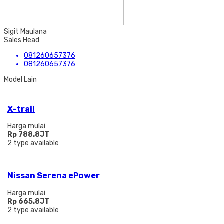
Sigit Maulana
Sales Head
081260657376
081260657376
Model Lain
X-trail
Harga mulai
Rp 788.8JT
2
type available
Nissan Serena ePower
Harga mulai
Rp 665.8JT
2
type available