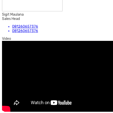
Sigit Maulana
Sales Head
081260657376
081260657376
Video