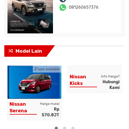
081260657376
Model Lain
2
type available
Nissan
Info Harga?
Hubungi
Kicks
Kami
Nissan
Harga mulai
Rp
Serena
570.8JT