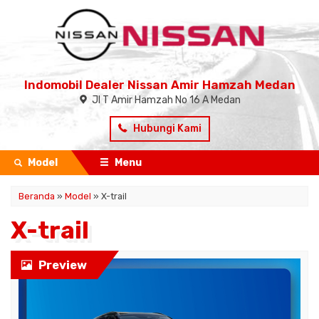
Indomobil Dealer Nissan Amir Hamzah Medan
Jl T Amir Hamzah No 16 A Medan
Hubungi Kami
Model
Menu
Beranda
»
Model
» X-trail
X-trail
Preview